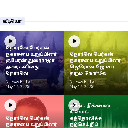
வீடியோ
நோர்வே பேர்கன்
நகரசபை உறுப்பினர்
நோர்வே பேர்கன்
குபேரன் துரைராஜா
நகரசபை உறுப்பினர்
அவர்களினது
ஜெரோன் ஜோசப்
நோர்வே
தரும் நோர்வே
Norway Radio Tamil
Norway Radio Tamil
May 17, 2026
May 17, 2026
சகோ. நிக்கலஸ்
கிசோக்.
நோர்வே பேர்கன்
கத்தோலிக்க
நகரசபை உறுப்பினர்
நற்செய்திப்