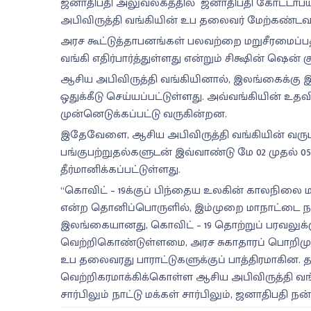
ஜனாதிபதி அலுவலகத்தில் ஜனாதிபதி கோட்டாபய
அபிவிருத்தி வங்கியின் உப தலைவர் மேற்கண்டவாற
அரச கூட்டுத்தாபனங்கள் பலவற்றை மறுசீரமைப்
வங்கி எதிர்பார்த்துள்ளது என்றும் சிக்ஷின் ஷென் கு
ஆசிய அபிவிருத்தி வங்கியினால், இலங்கைக்கு இ
ஒதுக்கீடு செய்யப்பட்டுள்ளது. அவ்வங்கியின் உத
முன்னெடுக்கப்பட்டு வருகின்றன.
இதேவேளை, ஆசிய அபிவிருத்தி வங்கியின் வருடாந
பங்குபற்றுதல்களுடன் இவ்வாண்டு மே 02 முதல் 
தீர்மானிக்கப்பட்டுள்ளது.
“கொவிட் – 19க்குப் பிந்தைய உலகின் காலநிலை மா
என்ற தொனிப்பொருளில், இம்முறை மாநாட்டை நடத்
இலங்கையானது, கொவிட் – 19 தொற்றுப் பரவலுக்க
வெற்றிகொண்டுள்ளமை, அரச சுகாதாரப் பொறிமு
உப தலைவரது பாராட்டுகளுக்குப் பாத்திரமாகின. த
வெற்றிகரமாக்கிக்கொள்ள ஆசிய அபிவிருத்தி வங்க
சார்பிலும் நாட்டு மக்கள் சார்பிலும், ஜனாதிபதி ந