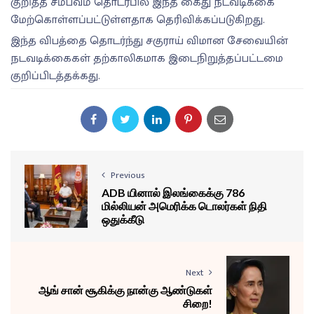
குறித்த சம்பவம் தொடர்பில் இந்த கைது நடவடிக்கை
மேற்கொள்ளப்பட்டுள்ளதாக தெரிவிக்கப்படுகிறது.
இந்த விபத்தை தொடர்ந்து சகுராய் விமான சேவையின்
நடவடிக்கைகள் தற்காலிகமாக இடைநிறுத்தப்பட்டமை
குறிப்பிடத்தக்கது.
Previous
ADB யினால் இலங்கைக்கு 786
மில்லியன் அமெரிக்க டொலர்கள் நிதி
ஒதுக்கீடு
Next
ஆங் சான் சூகிக்கு நான்கு ஆண்டுகள்
சிறை!