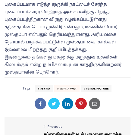
புகைப்படமாக எடுத்த துருக்கி நாட்டைச் சேர்ந்த
புகைப்படக்காரர் மெஹ்மத் அஸ்லானிற்கு சிறந்த
புகைப்படத்திற்கான விருது வழங்கப்பட்டுள்ளது.
தந்தையின் பெயர் முன்சிர் என்பதும், மகனின் பெயர்
முஸ்தஃபா என்பதும் தெரியவந்துள்ளது, அரியவகை
நோயால் பாதிக்கப்பட்டுள்ள முஸ்தபா கை, கால்கள்
இல்லாமல் பிறந்தது குறிப்பிடத்தக்கது.
இதன்மூலம் தங்களது மகனுக்கு மருத்துவ உதவிகள்
கிடைக்கும் என்ற நம்பிக்கையுடன் காத்திருக்கின்றனர்
முஸ்தபாவின் பெற்றோர்.
Tags:
#SYRIA
#SYRIA WAR
#VIRAL PICTURE
Previous
சப்ஜா விதைகள் உடல் பருமனை குறைக்க