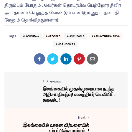
திரும்பும் போதும் அவர்கள் தொடர்பில் பெற்றோர் தீவிர
அவதானம் செலுத்த வேண்டும் என இராணுவ தளபதி
மேலும் தெரிவித்துள்ளார்.
Tags:
#COVID19
#PEOPLE
#SCHOOLS
#SHAVENDRA SILVA
#STUDENTS
Previous
இலங்கையில் முதன்முறையான நடந்த
அதிசய நிகழ்வு! வைத்தியர் வெளியிட்ட
தகவல்..!
Next
இலங்கையில் வாகன விற்பனையில்
ஏற்பட்டுள்ள மாற்றம்..!