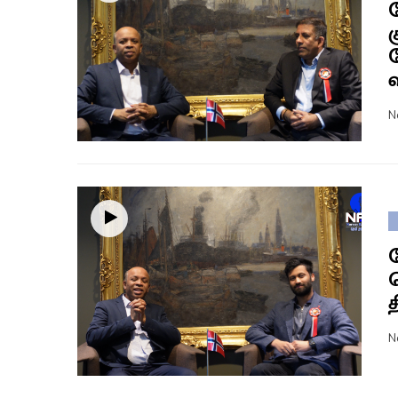
வ
N
த
N