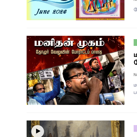
த
N
ம
ப