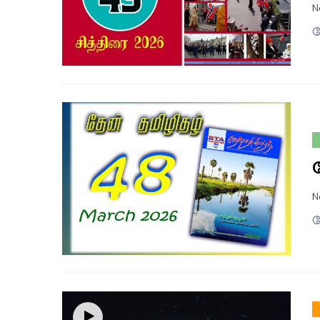
N
த
N
த