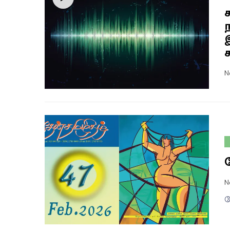
ச
N
N
த