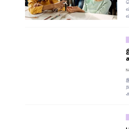
க
வ
க
N
இ
ந
அ