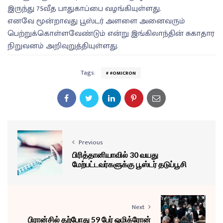
இருந்து 75வீத பாதுகாப்பை வழங்கியுள்ளது.
எனவே மூன்றாவது பூஸ்டர் அளளை அனைவரும்
பெற்றுக்கொள்ளவேண்டும் என்று இங்கிலாந்தின் சுகாதார
நிறுவனம் அறிவுறுத்தியுள்ளது.
Tags:
#OMICRON
Previous
பிரித்தானியாவில் 30 வயது
மேற்பட்டவர்களுக்கு பூஸ்டர் தடுப்பூசி
Next
பிரான்சில் தற்போது 59 பேர் ஒமிக்ரோன்