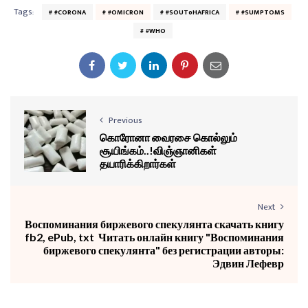
Tags:
#CORONA
#OMICRON
#SOUT0HAFRICA
#SUMPTOMS
#WHO
Previous
கொரோனா வைரசை கொல்லும்
சூயிங்கம்..!விஞ்ஞானிகள்
தயாரிக்கிறார்கள்
Next
Воспоминания биржевого спекулянта скачать книгу
fb2, ePub, txt ️ Читать онлайн книгу "Воспоминания
биржевого спекулянта" без регистрации авторы:
Эдвин Лефевр