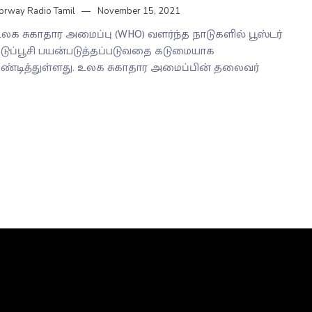
orway Radio Tamil
November 15, 2021
லக சுகாதார அமைப்பு (WHO) வளர்ந்த நாடுகளில் பூஸ்டர்
டுப்பூசி பயன்படுத்தப்படுவதை கடுமையாக
ண்டித்துள்ளது. உலக சுகாதார அமைப்பின் தலைவர்