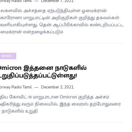
orway Radio Tamil
December 7, 2021
லகளவில் அச்சத்தை ஏற்படுத்தியுள்ள ஒமைக்ரான்
ொரோனா மாறுபாட்டின் அறிகுறிகள் குறித்து தகவல்கள்
ெளியாகியுள்ளது. தென் ஆப்பிரிக்காவில் கண்டறியப்பட்ட
மைக்ரான் என்றழைக்கப்படும்
NEWS
Omicron இத்தனை நாடுகளில்
றுதிப்படுத்தப்பட்டுள்ளது!
orway Radio Tamil
December 2, 2021
ுதிய கோவிட்-19 மாறுபாடான Omicron குறித்த அச்சம்
திகரித்து வரும் நிலையில், இந்த வைரஸ் தற்போதுவரை
3 நாடுகளில் உறுதி