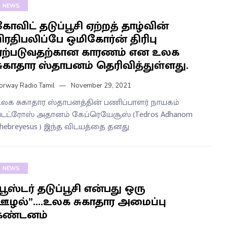
NEWS
ோவிட் தடுப்பூசி ஏற்றத் தாழ்வின்
ிரதிபலிப்பே ஒமிகோர்ன் திரிபு
ஏற்படுவதற்கான காரணம் என உலக
சுகாதார ஸ்தாபனம் தெரிவித்துள்ளது.
orway Radio Tamil
November 29, 2021
லக சுகாதார ஸ்தாபனத்தின் பணிப்பாளர் நாயகம்
ெட்ரோஸ் அதானம் கேப்ரெயேசூஸ் (Tedros Adhanom
hebreyesus ) இந்த விடயத்தை தனது
NEWS
பூஸ்டர் தடுப்பூசி என்பது ஒரு
ஊழல்”….உலக சுகாதார அமைப்பு
கண்டனம்