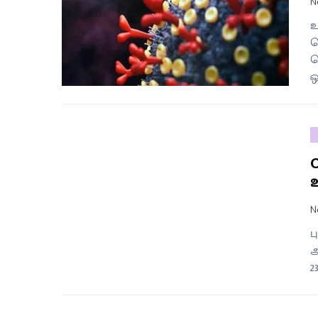
N
உ
க
வ
ஒ
உ
N
ப
அ
2