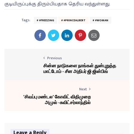
குடியிருப்புக்கு திரும்பியதாக தெரிய வந்துள்ளது.
Tags:
#FREEZING
#PRINCEALBERT
#WOMAN
Previous
சின்ன நாடுகளை நாங்கள் துன்புறுத்த
மாட்டோம் - சீன அதிபர் ஜி ஜின்பிங்
Next
'சிவப்பு மண்டல' கோவிட் விதிமுறை
அமுல் -சுவிட்சர்லாந்தில்
Leave a Reply