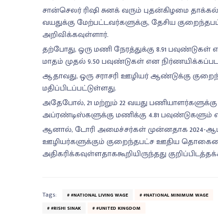
சான்செலர் ரிஷி சுனக் வரும் புதன்கிழமை தாக்கல்
வயதுக்கு மேற்பட்டவர்களுக்கு, தேசிய குறைந்தபட்
அறிவிக்கவுள்ளார்.
தற்போது, ஒரு மணி நேரத்துக்கு 8.91 பவுண்டுகள்
மாதம் முதல் 9.50 பவுண்டுகள் என நிர்ணயிக்கப்பட
ஆதாவது, ஒரு சராசரி ஊழியர் ஆண்டுக்கு குறைந
மதிப்பிடப்பட்டுள்ளது.
அதேபோல், 21 மற்றும் 22 வயது பணியாளர்களுக்கு ஏப
அப்ரண்டிஸ்களுக்கு மணிக்கு 4.81 பவுண்டுகளும் 
ஆனால், டோரி அமைச்சர்கள் முன்னதாக 2024-ஆம்
ஊழியர்களுக்கும் குறைந்தபட்ச ஊதிய தொகையை 
அதிகரிக்கவுள்ளதாககூறியிருந்தது குறிப்பிடத்தக்
Tags:
#NATIONAL LIVING WAGE
#NATIONAL MINIMUM WAGE
#RISHI SINAK
#UNITED KINGDOM