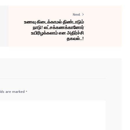
Next
உணவு கிடைக்காமல் திண்டாடும்
நாடு! லட்சக்கணக்கானோர்
உயிரிழக்கலாம் என அதிர்ச்சி
தகவல்..!
elds are marked
*