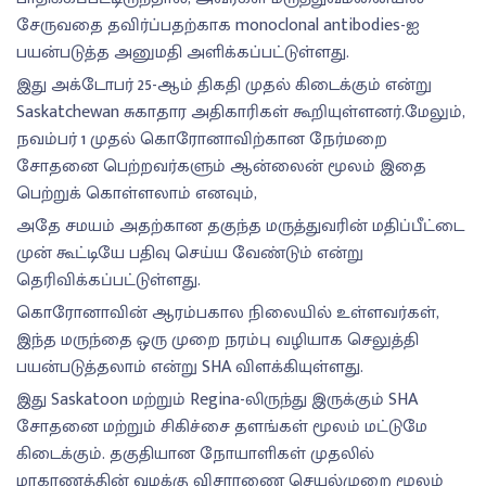
சேருவதை தவிர்ப்பதற்காக monoclonal antibodies-ஐ
பயன்படுத்த அனுமதி அளிக்கப்பட்டுள்ளது.
இது அக்டோபர் 25-ஆம் திகதி முதல் கிடைக்கும் என்று
Saskatchewan சுகாதார அதிகாரிகள் கூறியுள்ளனர்.மேலும்,
நவம்பர் 1 முதல் கொரோனாவிற்கான நேர்மறை
சோதனை பெற்றவர்களும் ஆன்லைன் மூலம் இதை
பெற்றுக் கொள்ளலாம் எனவும்,
அதே சமயம் அதற்கான தகுந்த மருத்துவரின் மதிப்பீட்டை
முன் கூட்டியே பதிவு செய்ய வேண்டும் என்று
தெரிவிக்கப்பட்டுள்ளது.
கொரோனாவின் ஆரம்பகால நிலையில் உள்ளவர்கள்,
இந்த மருந்தை ஒரு முறை நரம்பு வழியாக செலுத்தி
பயன்படுத்தலாம் என்று SHA விளக்கியுள்ளது.
இது Saskatoon மற்றும் Regina-லிருந்து இருக்கும் SHA
சோதனை மற்றும் சிகிச்சை தளங்கள் மூலம் மட்டுமே
கிடைக்கும். தகுதியான நோயாளிகள் முதலில்
மாகாணத்தின் வழக்கு விசாரணை செயல்முறை மூலம்