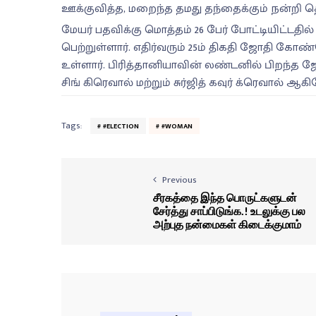
ஊக்குவித்த, மறைந்த தமது தந்தைக்கும் நன்றி தெ
மேயர் பதவிக்கு மொத்தம் 26 பேர் போட்டியிட்டதி
பெற்றுள்ளார். எதிர்வரும் 25ம் திகதி ஜோதி கோ
உள்ளார். பிரித்தானியாவின் லண்டனில் பிறந்
சிங் கிரெவால் மற்றும் சுர்ஜித் கவுர் க்ரெவால் ஆ
Tags:
#ELECTION
#WOMAN
Previous
சீரகத்தை இந்த பொருட்களுடன்
சேர்த்து சாப்பிடுங்க.! உடலுக்கு பல
அற்புத நன்மைகள் கிடைக்குமாம்