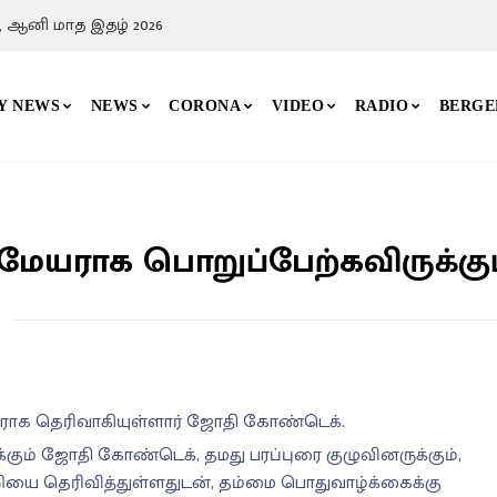
, ஆனி மாத இதழ் 2026
Y NEWS
NEWS
CORONA
VIDEO
RADIO
BERGE
ேயராக பொறுப்பேற்கவிருக்கும
ேயராக தெரிவாகியுள்ளார் ஜோதி கோண்டெக்.
்கும் ஜோதி கோண்டெக், தமது பரப்புரை குழுவினருக்கும்,
ன்றியை தெரிவித்துள்ளதுடன், தம்மை பொதுவாழ்க்கைக்கு