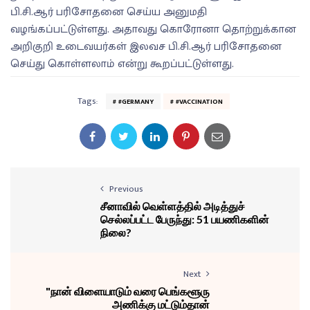
பி.சி.ஆர் பரிசோதனை செய்ய அனுமதி
வழங்கப்பட்டுள்ளது. அதாவது கொரோனா தொற்றுக்கான
அறிகுறி உடைவயர்கள் இலவச பி.சி.ஆர் பரிசோதனை
செய்து கொள்ளலாம் என்று கூறப்பட்டுள்ளது.
Tags:
#GERMANY
#VACCINATION
Previous
சீனாவில் வெள்ளத்தில் அடித்துச்
செல்லப்பட்ட பேருந்து: 51 பயணிகளின்
நிலை?
Next
"நான் விளையாடும் வரை பெங்களூரு
அணிக்கு மட்டும்தான்