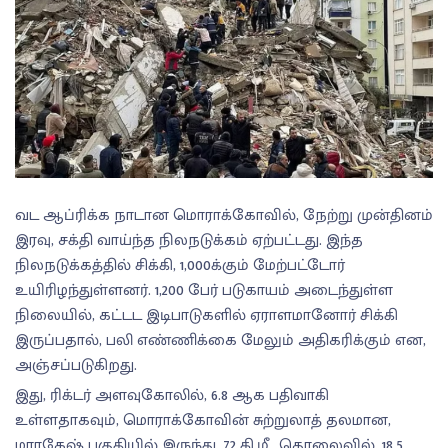
வட ஆப்ரிக்க நாடான மொராக்கோவில், நேற்று முன்தினம்
இரவு, சக்தி வாய்ந்த நிலநடுக்கம் ஏற்பட்டது. இந்த
நிலநடுக்கத்தில் சிக்கி, 1,000க்கும் மேற்பட்டோர்
உயிரிழந்துள்ளனர். 1,200 பேர் படுகாயம் அடைந்துள்ள
நிலையில், கட்டட இடிபாடுகளில் ஏராளமானோர் சிக்கி
இருப்பதால், பலி எண்ணிக்கை மேலும் அதிகரிக்கும் என,
அஞ்சப்படுகிறது.
இது, ரிக்டர் அளவுகோலில், 6.8 ஆக பதிவாகி
உள்ளதாகவும், மொராக்கோவின் சுற்றுலாத் தலமான,
மாரகேஷ் பகுதியில் இருந்து, 72 கி.மீ., தொலைவில், 18.5