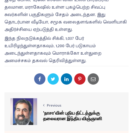
தலமான, மராகேஷில் உள்ள புகழ்பெற்ற சிவப்பு
சுவர்களின் பகுதிகளும் சேதம் அடைந்தன. இது
தொடர்பான வீடியோ, சமூக வலைதளங்களில் வெளியாகி
அதிர்ச்சியை ஏற்படுத்தி உள்ளது.
இந்த நிலநடுக்கத்தில் சிக்கி, 1,037 பேர்
உயிரிழந்துள்ளதாகவும், 1,200 பேர் படுகாயம்
அடைந்துள்ளதாகவும் மொராக்கோ உள்துறை
அமைச்சகம் தகவல் தெரிவித்துள்ளது.
Previous
'நாசா'வின் புதிய திட்டத்துக்கு
தலைவரான இந்திய விஞ்ஞானி