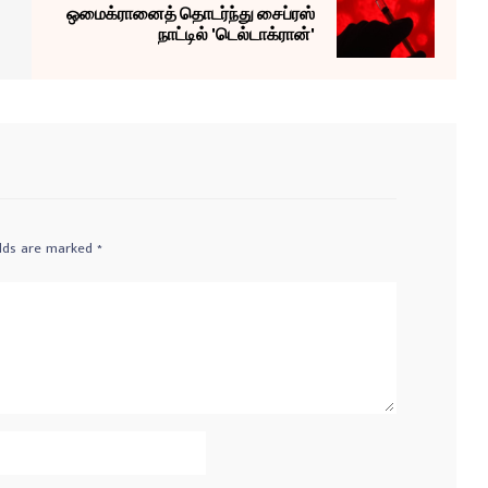
ஒமைக்ரானைத் தொடர்ந்து சைப்ரஸ்
நாட்டில் 'டெல்டாக்ரான்'
elds are marked
*