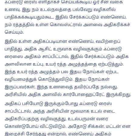
ஃப்ரைடு ரைஸ் எளிதாகச் செய்யக்கூடிய ஓர் சீன வகை
உணவு. இது நம் உடல்நலத்தை பல்வேறு வழிகளில்
பாதிக்கக்கூடியதும்கூட. இதில் சேர்க்கப்படும் எண்ணெய்,
நம் ரத்தத்தில் உள்ள கொலஸ்ட்ரால் அளவை அதிகரிக்கச்
செய்யும்.
இதில் உள்ள அதிகப்படியான எண்ணெய், வயிற்றைப்
பாதித்து, அதிக ஆசிட் உருவாக வழிவகுக்கும் ஃப்ரைடு
ரைஸை அதிகம் சாப்பிட்டால், இதில் சேர்க்கப்படும் அதிக
அளவிலான உப்பு, உயர் ரத்த அழுத்தத்தை ஏற்படுத்தும்.
இந்த உயர் ரத்த அழுத்தம் பல இதய நோய்கள் ஏற்பட
வழியமைத்துக் கொடுத்துவிடும். இதய நோய்கள்
இருப்பவர்கள், இந்த உணவைத் தவிர்ப்பதே நல்லது.
அரிசியில் அதிக அளவில் கார்போஹைட்ரேட் இருக்கிறது.
அதிகப் பசியோடு இருக்கும்போது ஃப்ரைடு ரைஸ்
சாப்பிட்டால், அந்த அரிசியின் மூலமாக உடல் எடை
அதிகரிப்பதற்கு வழிவகுத்து, உடல்பருமன் வரை
கொண்டுபோய் விட்டுவிடும். அதோடு சிக்கன், மட்டன் என
இறைச்சி சேர்ந்தது என்றால், எண்ணெய் அதிகம்