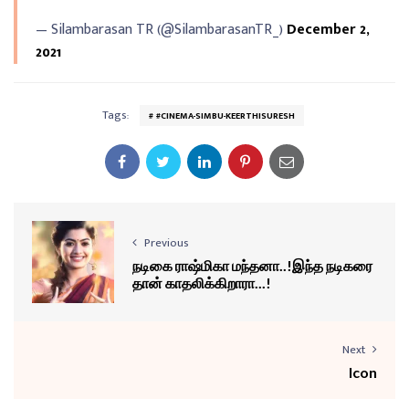
— Silambarasan TR (@SilambarasanTR_)
December 2,
2021
Tags:
#CINEMA-SIMBU-KEERTHISURESH
Previous
நடிகை ராஷ்மிகா மந்தனா..!இந்த நடிகரை
தான் காதலிக்கிறாரா...!
Next
Icon