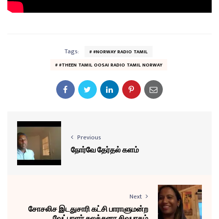
Tags:
#NORWAY RADIO TAMIL
#THEEN TAMIL OOSAI RADIO TAMIL NORWAY
Previous
நோர்வே தேர்தல் களம்
Next
சோசலிச இடதுசாரி கட்சி பாராளுமன்ற
வேட்பாளர் சுலக்சனா சிவபாதம்