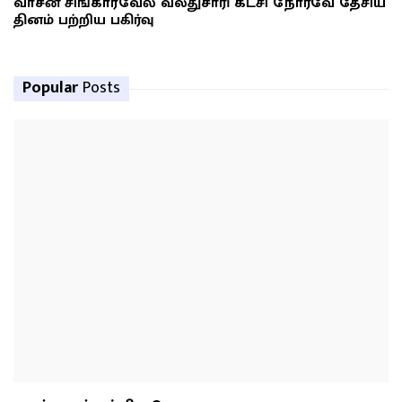
வாசன் சிங்காரவேல் வலதுசாரி கட்சி நோர்வே தேசிய
தினம் பற்றிய பகிர்வு
Popular
Posts