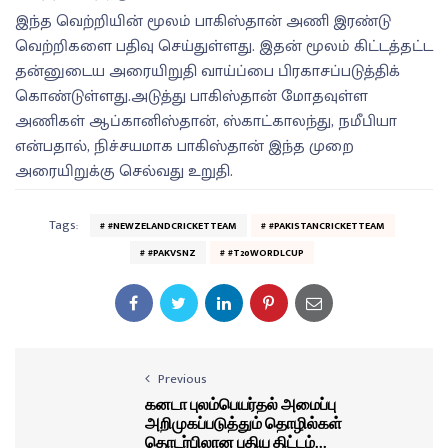
இந்த வெற்றியின் மூலம் பாகிஸ்தான் அணி இரண்டு
வெற்றிகளை பதிவு செய்துள்ளது. இதன் மூலம் கிட்டத்தட்ட
தன்னுடைய அரையிறுதி வாய்ப்பை பிரகாசப்படுத்திக்
கொண்டுள்ளது.அடுத்து பாகிஸ்தான் மோதவுள்ள
அணிகள் ஆப்கானிஸ்தான், ஸ்காட்காலந்து, நமீபியா
என்பதால், நிச்சயமாக பாகிஸ்தான் இந்த முறை
அரையிறுக்கு செல்வது உறுதி.
Tags:
#NEWZELANDCRICKETTEAM
#PAKISTANCRICKETTEAM
#PAKVSNZ
#T20WORDLCUP
Previous
கனடா புலம்பெயர்தல் அமைப்பு
அறிமுகப்படுத்தும் தொழில்கள்
தொடர்பிலான புதிய திட்டம்...