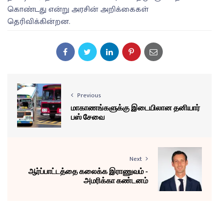
கொண்டது என்று அரசின் அறிக்கைகள்
தெரிவிக்கின்றன.
Previous
மாகாணங்களுக்கு இடையிலான தனியார்
பஸ் சேவை
Next
ஆர்ப்பாட்டத்தை கலைக்க இராணுவம் -
அமரிக்கா கண்டனம்