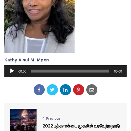
Kathy Ainul M. Møen
A
00:00
00:00
u
d
i
o
P
l
Previous
a
2022 புத்தாண்டை முதலில் வரவேற்ற நாடு
y