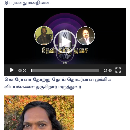
இவர்களது மனநிலை…
V
i
d
e
o
P
l
a
y
00:00
27:40
e
கொரோனா தோற்று நோய் தொடர்பான முக்கிய
r
விடயங்களை தருகிறார் மருத்துவர்