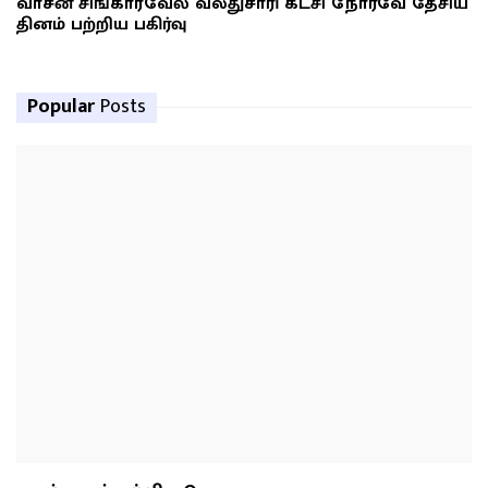
வாசன் சிங்காரவேல் வலதுசாரி கட்சி நோர்வே தேசிய
தினம் பற்றிய பகிர்வு
Popular
Posts