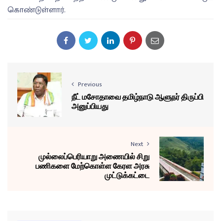
கொண்டுள்ளார்.
Previous
நீட் மசோதாவை தமிழ்நாடு ஆளுநர் திருப்பி
அனுப்பியது
Next
முல்லைப்பெரியாறு அணையில் சிறு
பணிகளை மேற்கொள்ள கேரள அரசு
முட்டுக்கட்டை