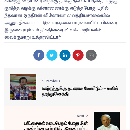
காவற்துறையினர் வழக்கு தாக்குதல் செய்ததையடுத்து
குறித்த வழக்கு விசாரணைக்கு எடுத்தபோது பதில்
நீதவான் இந்திரன் வினோவா வைத்தியசாலையில்
அனுமதிக்கப்பட்ட இளைஞனை பார்வையிட்ட பின்னர்
இருவரையும் 9 ம் திகதிவரை விளக்கமறியவில்
வைக்குமாறு உத்தரவிட்டார்
Previous
மாற்றத்துக்கு தயாராக வேண்டும் – சுனில்
ஹந்துனெத்தி
Next
பரீட்சைகள் நடைபெறும் போது மின்
துண்டிப்பை ஏற்படுத்த வேண்டாம் –