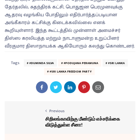
தேர்தலில், சுதந்திரக் கட்சி, பொதுஜன பெரமுனவுக்கு
ஆதரவு வழங்கிய போதிலும் எதிர்பார்த்தப்படியான
அங்கீகாரம் கட்சிக்கு கிடைக்கவில்லை எனக்
கூறியுள்ளார். இந்த கூட்டத்தில் முன்னாள் அமைச்சர்
திஸ்ஸ கரலியத்த மற்றும் நாடாளுமன்ற உறுப்பினர்
வீரகுமார திஸாநாயக்க ஆகியோரும் கலந்து கொண்டனர்.
Tags:
#DUMINDA SILVA
#PODUJANA PERAMUNA
#SRI LANKA
#SRI LANKA FREEDOM PARTY
Previous
சிறிலங்காவிற்கு மீண்டும் எச்சரிக்கை
விடுத்துள்ள சீனா!