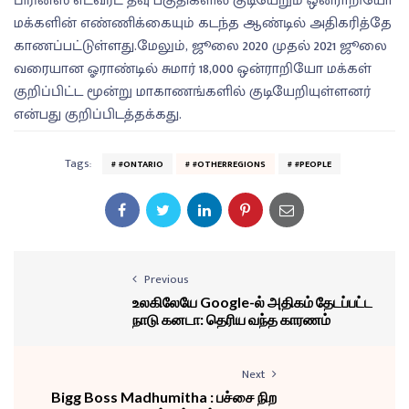
பிரின்ஸ் எட்வர்ட் தீவு பகுதிகளில் குடியேறும் ஒன்ராறியோ
மக்களின் எண்ணிக்கையும் கடந்த ஆண்டில் அதிகரித்தே
காணப்பட்டுள்ளது.மேலும், ஜூலை 2020 முதல் 2021 ஜூலை
வரையான ஓராண்டில் சுமார் 18,000 ஒன்ராறியோ மக்கள்
குறிப்பிட்ட மூன்று மாகாணங்களில் குடியேறியுள்ளனர்
என்பது குறிப்பிடத்தக்கது.
Tags:
#ONTARIO
#OTHERREGIONS
#PEOPLE
Previous
உலகிலேயே Google-ல் அதிகம் தேடப்பட்ட
நாடு கனடா: தெரிய வந்த காரணம்
Next
Bigg Boss Madhumitha : பச்சை நிற