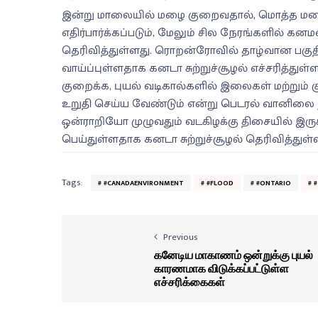
இன்று மாலையில் மழை குறைவதால், மொத்த மழை அ
எதிர்பார்க்கப்படும், மேலும் சில நேரங்களில் 
தெரிவித்துள்ளது. ரொறன்ரோவில் தாழ்வான பகுதி
வாய்ப்புள்ளதாக கனடா சுற்றுச்சூழல் எச்சரித்துள
குறைக்க, புயல் வடிகால்களில் இலைகள் மற்றும் 
உறுதி செய்ய வேண்டும் என்று பெடரல் வானிலை ந
ஒன்ராறியோ முழுவதும் வடகிழக்கு திசையில் இரு
பெய்துள்ளதாக கனடா சுற்றுச்சூழல் தெரிவித்துள்
Tags:
#CANADAENVIRONMENT
#FLOOD
#ONTARIO
Previous
கனேடிய மாகாணம் ஒன்றுக்கு புயல்
காரணமாக விடுக்கப்பட்டுள்ள
எச்சரிக்கைகள்