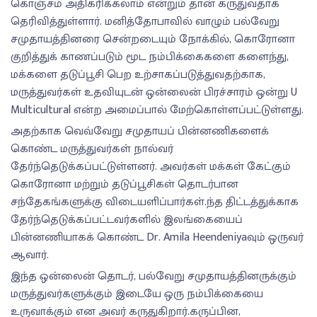
கொஞ்சம் அதிகரிக்கலாம் என்றும் தான் கருதுவதாக
தெரிவித்துள்ளார். மனித்தோபாவில் வாழும் பல்வேறு
சமுதாயத்தினரை சென்றடையும் நோக்கில், கொரோனா
குறித்துக் காணப்படும் மூட நம்பிக்கைகளை களைந்து,
மக்களை தடுப்பூசி பெற உற்சாகப்படுத்துவதற்காக,
மருத்துவர்கள் உதவியுடன் ஒன்லைன் பிரச்சாரம் ஒன்று U
Multicultural என்ற அமைப்பால் மேற்கொள்ளப்பட்டுள்ளது.
அதற்காக வெவ்வேறு சமுதாயப் பின்னணிகளைக்
கொண்ட மருத்துவர்கள் நால்வர்
தேர்ந்தெடுக்கப்பட்டுள்ளனர். அவர்கள் மக்கள் கேட்கும்
கொரோனா மற்றும் தடுப்பூசிகள் தொடர்பான
சந்தேகங்களுக்கு விடையளிப்பார்கள்.ந்த திட்டத்துக்காக
தேர்ந்தெடுக்கப்பட்டவர்களில் இலங்கையைப்
பின்னணியாகக் கொண்ட Dr. Amila Heendeniyaவும் ஒருவர்
ஆவார்.
இந்த ஒன்லைன் தொடர், பல்வேறு சமுதாயத்தினருக்கும்
மருத்துவர்களுக்கும் இடையே ஒரு நம்பிக்கையை
உருவாக்கும் என அவர் கருதுகிறார்.கருப்பின,