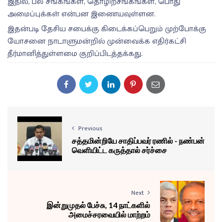
இதில், பல சங்கங்கள், தொழிற்சங்கங்கள், பொது
அமைப்புக்கள் என்பன இணையவுள்ளன.
இதன்படி தேசிய சபைக்கு கிடைக்கப்பெறும் முற்போக்கு
யோசனை நாடாளுமன்றில் முன்வைக்க எதிர்கட்சி
தீர்மானித்துள்ளமை குறிப்பிடத்தக்கது.
Previous
சத்தமின்றியே சாதிப்பவர் ரணில் - நண்பன்
வெளியிட்ட கருத்தால் சர்ச்சை
Next
இன்றுமுதல் பேச்சு, 14 நாட்களில்
அமைச்சரவையில் மாற்றம்