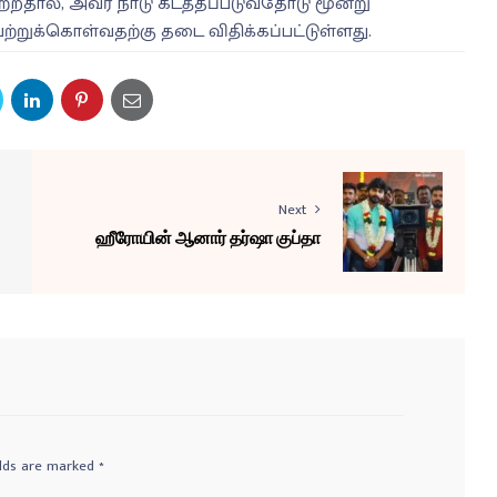
தால், அவர் நாடு கடத்தப்படுவதோடு மூன்று
றுக்கொள்வதற்கு தடை விதிக்கப்பட்டுள்ளது.
Next
ஹீரோயின் ஆனார் தர்ஷா குப்தா
elds are marked
*