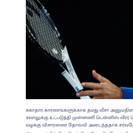
சுகாதார காரணங்களுக்காக தமது வீசா அனுமதியை 
சவாலுக்கு உட்படுத்தி முன்னணி டென்னிஸ் வீர
வழக்கு விசாரணை தோல்வி அடைந்ததாக சர்வதே