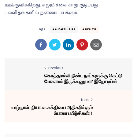
ஊக்குவிக்கிறது. எலுமிச்சை சாறு குடிப்பது
பலவிதங்களில் நன்மை பயக்கும்.
Tags:
#HEALTH TIPS
HEALTH
Previous
கொத்தமல்லி நீண்ட நாட்களுக்கு கெட்டு
போகாமல் இருக்கணுமா? இதோ டிப்ஸ்
Next
வாழ் நாள், நியாபக சக்தியை அதிகரிக்கும்
யோகா பயிற்சிகள்!!