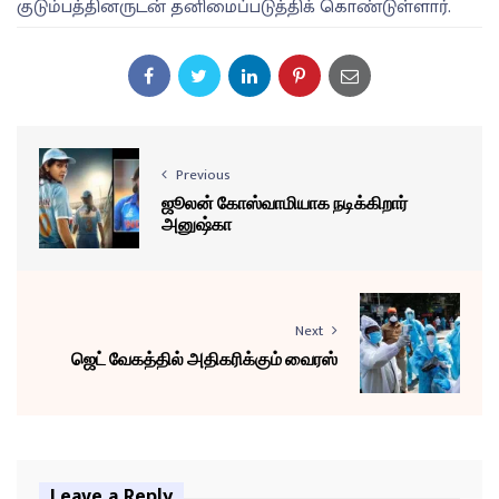
குடும்பத்தினருடன் தனிமைப்படுத்திக் கொண்டுள்ளார்.
Previous
ஜூலன் கோஸ்வாமியாக நடிக்கிறார்
அனுஷ்கா
Next
ஜெட் வேகத்தில் அதிகரிக்கும் வைரஸ்
Leave a Reply