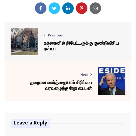
Previous
உக்ரைனில் தியேட்டருக்கு குண்டுவீசிய
ரஸ்யா
Next
தவறான வார்த்தையால் சிரிப்பை
வரவழைத்த ஜோ பைடன்
Leave a Reply