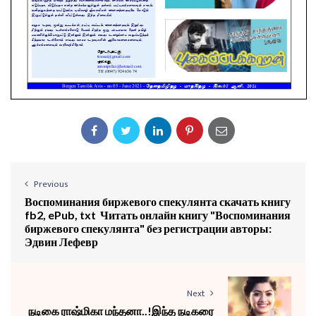
Previous
Воспоминания биржевого спекулянта скачать книгу
fb2, ePub, txt ️ Читать онлайн книгу "Воспоминания
биржевого спекулянта" без регистрации авторы:
Эдвин Лефевр
Next
நடிகை ராஷ்மிகா மந்தனா..!இந்த நடிகரை