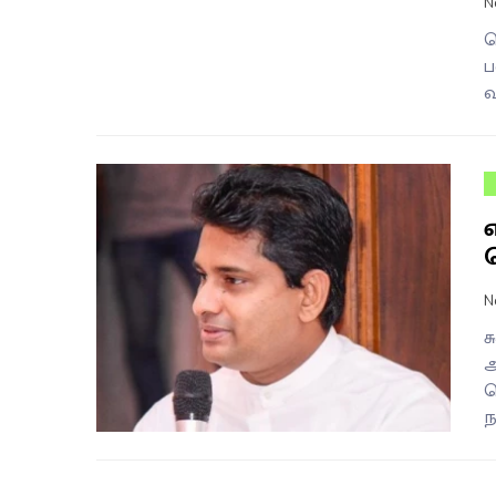
N
ப
ப
வ
N
ச
அ
க
ந