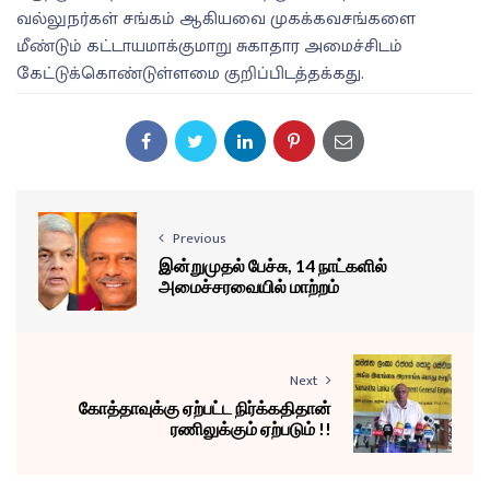
வல்லுநர்கள் சங்கம் ஆகியவை முகக்கவசங்களை
மீண்டும் கட்டாயமாக்குமாறு சுகாதார அமைச்சிடம்
கேட்டுக்கொண்டுள்ளமை குறிப்பிடத்தக்கது.
Previous
இன்றுமுதல் பேச்சு, 14 நாட்களில்
அமைச்சரவையில் மாற்றம்
Next
கோத்தாவுக்கு ஏற்பட்ட நிர்க்கதிதான்
ரணிலுக்கும் ஏற்படும் !!