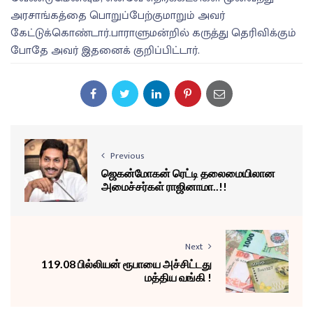
அரசாங்கத்தை பொறுப்பேற்குமாறும் அவர்
கேட்டுக்கொண்டார்.பாராளுமன்றில் கருத்து தெரிவிக்கும்
போதே அவர் இதனைக் குறிப்பிட்டார்.
Previous
ஜெகன்மோகன் ரெட்டி தலைமையிலான
அமைச்சர்கள் ராஜினாமா..!!
Next
119.08 பில்லியன் ரூபாயை அச்சிட்டது
மத்திய வங்கி !