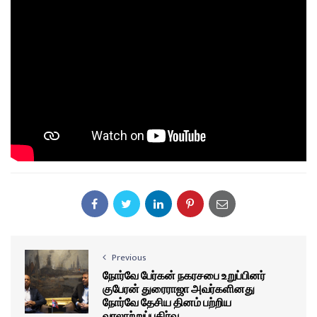
Previous
நோர்வே பேர்கன் நகரசபை உறுப்பினர்
குபேரன் துரைராஜா அவர்களினது
நோர்வே தேசிய தினம் பற்றிய
வரலாற்றுப்பகிர்வு