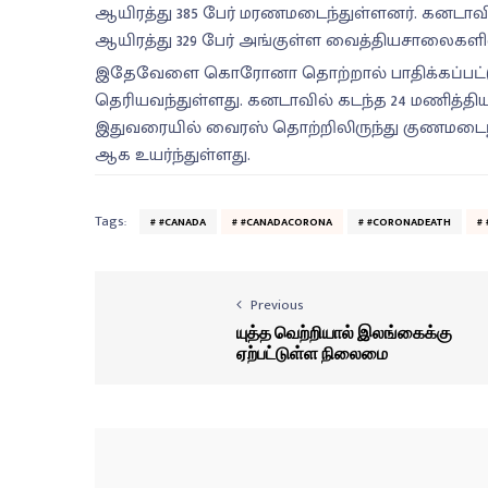
ஆயிரத்து 385 பேர் மரணமடைந்துள்ளனர். கனடாவில
ஆயிரத்து 329 பேர் அங்குள்ள வைத்தியசாலைகளில்
இதேவேளை கொரோனா தொற்றால் பாதிக்கப்பட்டு 
தெரியவந்துள்ளது. கனடாவில் கடந்த 24 மணித்திய
இதுவரையில் வைரஸ் தொற்றிலிருந்து குணமடைந்த
ஆக உயர்ந்துள்ளது.
Tags:
#CANADA
#CANADACORONA
#CORONADEATH
Previous
யுத்த வெற்றியால் இலங்கைக்கு
ஏற்பட்டுள்ள நிலைமை