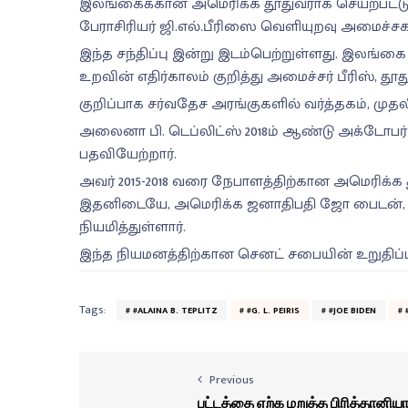
இலங்கைக்கான அமெரிக்க தூதுவராக செயற்பட்டு 
பேராசிரியர் ஜி.எல்.பீரிஸை வெளியுறவு அமைச்சகத
இந்த சந்திப்பு இன்று இடம்பெற்றுள்ளது. இலங்க
உறவின் எதிர்காலம் குறித்து அமைச்சர் பீரிஸ், தூ
குறிப்பாக சர்வதேச அரங்குகளில் வர்த்தகம், முதலீ
அலைனா பி. டெப்லிட்ஸ் 2018ம் ஆண்டு அக்டோபர் 
பதவியேற்றார்.
அவர் 2015-2018 வரை நேபாளத்திற்கான அமெரிக்க
இதனிடையே, அமெரிக்க ஜனாதிபதி ஜோ பைடன், 
நியமித்துள்ளார்.
இந்த நியமனத்திற்கான செனட் சபையின் உறுதிப்பா
Tags:
#ALAINA B. TEPLITZ
#G. L. PEIRIS
#JOE BIDEN
Previous
பட்டத்தை ஏற்க மறுத்த பிரித்தானிய