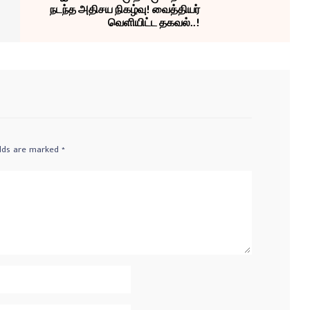
நடந்த அதிசய நிகழ்வு! வைத்தியர்
வெளியிட்ட தகவல்..!
elds are marked
*