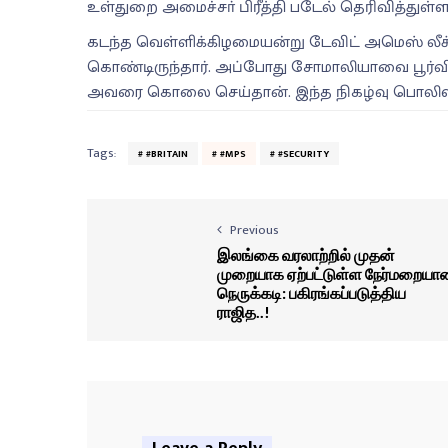
உள்துறை அமைச்சா் பிரீத்தி படேல் தெரிவித்துள்ளா
கடந்த வெள்ளிக்கிழமையன்று டேவிட் அமெஸ் லீக் 
கொண்டிருந்தார். அப்போது சோமாலியாவை பூர்
அவரை கொலை செய்தான். இந்த நிகழ்வு பொலிஸார
Tags:
#BRITAIN
#MPS
#SECURITY
Previous
இலங்கை வரலாற்றில் முதன்
முறையாக ஏற்பட்டுள்ள நேர்மறையா
நெருக்கடி: பகிரங்கப்படுத்திய
ராஜித..!