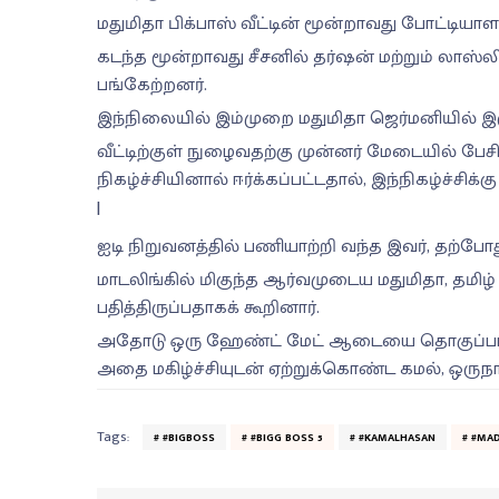
மதுமிதா பிக்பாஸ் வீட்டின் மூன்றாவது போட்டியா
கடந்த மூன்றாவது சீசனில் தர்ஷன் மற்றும் லா
பங்கேற்றனர்.
இந்நிலையில் இம்முறை மதுமிதா ஜெர்மனியில் இரு
வீட்டிற்குள் நுழைவதற்கு முன்னர் மேடையில் பேசிய
நிகழ்ச்சியினால் ஈர்க்கப்பட்டதால், இந்நிகழ்ச்சிக
|
ஐடி நிறுவனத்தில் பணியாற்றி வந்த இவர், தற்போ
மாடலிங்கில் மிகுந்த ஆர்வமுடைய மதுமிதா, தமிழ
பதித்திருப்பதாகக் கூறினார்.
அதோடு ஒரு ஹேண்ட் மேட் ஆடையை தொகுப்பாளர்
அதை மகிழ்ச்சியுடன் ஏற்றுக்கொண்ட கமல், ஒருநா
Tags:
#BIGBOSS
#BIGG BOSS 5
#KAMALHASAN
#MA