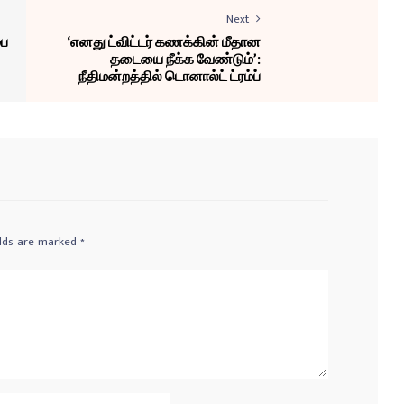
Next
்ப
‘எனது ட்விட்டர் கணக்கின் மீதான
தடையை நீக்க வேண்டும்’:
நீதிமன்றத்தில் டொனால்ட் ட்ரம்ப்
elds are marked
*