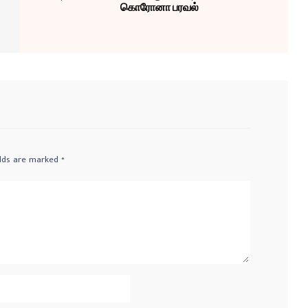
கொரோனா பரவல்
elds are marked
*