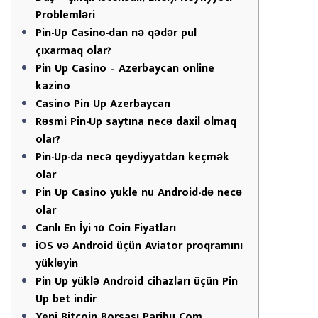
Problemləri
Pin-Up Casino-dan nə qədər pul
çıxarmaq olar?
Pin Up Casino – Azerbaycan online
kazino
Casino Pin Up Azerbaycan
Rəsmi Pin-Up saytına necə daxil olmaq
olar?
Pin-Up-da necə qeydiyyatdan keçmək
olar
Pin Up Casino yukle nu Android-də necə
olar
Canlı En İyi 10 Coin Fiyatları
iOS və Android üçün Aviator proqramını
yükləyin
Pin Up yüklə Android cihazları üçün Pin
Up bet indir
Yeni Bitcoin Borsası Paribu Com