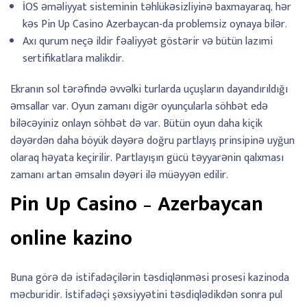
İOS əməliyyat sisteminin təhlükəsizliyinə baxmayaraq, hər
kəs Pin Up Casino Azerbaycan-da problemsiz oynaya bilər.
Axı qurum neçə ildir fəaliyyət göstərir və bütün lazımi
sertifikatlara malikdir.
Ekranın sol tərəfində əvvəlki turlarda uçuşların dayandırıldığı
əmsallar var. Oyun zamanı digər oyunçularla söhbət edə
biləcəyiniz onlayn söhbət də var. Bütün oyun daha kiçik
dəyərdən daha böyük dəyərə doğru partlayış prinsipinə uyğun
olaraq həyata keçirilir. Partlayışın gücü təyyarənin qalxması
zamanı artan əmsalın dəyəri ilə müəyyən edilir.
Pin Up Casino – Azerbaycan
online kazino
Buna görə də istifadəçilərin təsdiqlənməsi prosesi kazinoda
məcburidir. İstifadəçi şəxsiyyətini təsdiqlədikdən sonra pul