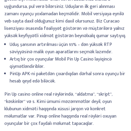
uyğundursa, pul verə bilərsiniz. Uduşların ilk geri alınması
zamanı oyunçu yoxlamadan keçməlidir. Mobil versiyaya eynilə
veb-sayta daxil olduğunuz kimi daxil olursunuz. Biz Curacao
lisenziyası əsasında fəaliyyət göstərən və müştərilərə yalnız
yüksək keyfiyyətli xidmət göstərən beynəlxalq qumar saytıyıq.
Uduş şansının artırılması üçün 95% – dən yüksək RTP
səviyyəsinə malik oyun aparatlarını seçmək lazımdır.
Artıq bir çox oyunçular Mobil Pin Up Casino layiqincə
qiymətləndiriblər.
PinUp APK-ni paketdən çıxardıqdan dərhal sonra oyunçu bir
hesab qeyd edə biləcək.
Pin Up casino online real rəylərində, “aldatma”, “skript”,
“kəskinlər” və s. Kimi ümumi məzəmmətlər deyil, oyun
klubunun xidməti haqqında xüsusi jarqon və konkret
məlumatlar var. Pinup online haqqında real rəyləri oxuyan
oyunçular bir çox faydalı məlumat tapacaqlar.