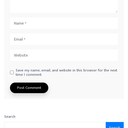
Save my name, email, and website in this browser for the next
time I comment.
Search
Search