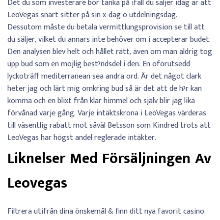
Det du som investerare bör tänka på ifall du säljer idag är att
LeoVegas snart sitter på sin x-dag o utdelningsdag.
Dessutom måste du betala vermittlungsprovision se till att
du säljer, vilket du annars inte behöver om i accepterar budet.
Den analysen blev helt och hållet rätt, även om man aldrig tog
upp bud som en möjlig best?ndsdel i den. En oförutsedd
lyckoträff mediterranean sea andra ord. Är det något clark
heter jag och lärt mig omkring bud så är det att de h?r kan
komma och en blixt från klar himmel och själv blir jag lika
förvånad varje gång. Varje intäktskrona i LeoVegas värderas
till väsentlig rabatt mot såväl Betsson som Kindred trots att
LeoVegas har högst andel reglerade intäkter.
Liknelser Med Försäljningen Av
Leovegas
Filtrera utifrån dina önskemål & finn ditt nya favorit casino.