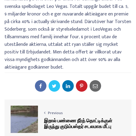
svenska spelbolaget Leo Vegas. Totalt uppgår budet till ca. 5,
9 miljarder kronor och e ger nuvarande aktieägare en premie
på cirka 40% i actually skrivande stund. Därutöver har Torsten
Söderberg, som också är styrelseledamot i LeoVegas och
tillsammans med familj innehar four, 6 procent utav de
utestående aktierna, uttalat att ryan ställer sig mycket
positiv till Erbjudandet. Men detta offert är villkorat utav
vissa myndighets godkännanden och att över 90% av alla
aktieägare godkänner budet.
Previous
இறால் பண்ணை நீர்த் தொட்டிக்குள்
இருந்து குடும்பஸ்தர் சடலமாக மீட்பு