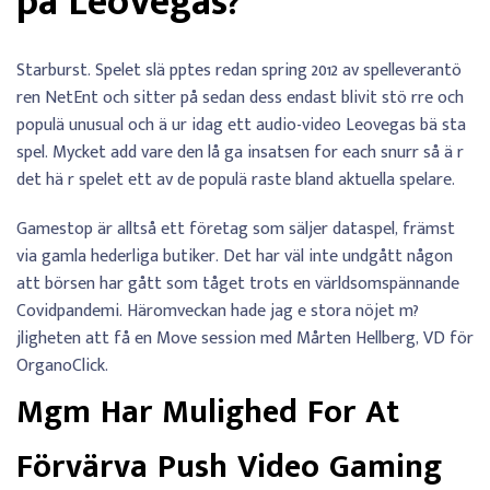
på LeoVegas?
Starburst. Spelet slä pptes redan spring 2012 av spelleverantö
ren NetEnt och sitter på sedan dess endast blivit stö rre och
populä unusual och ä ur idag ett audio-video Leovegas bä sta
spel. Mycket add vare den lå ga insatsen for each snurr så ä r
det hä r spelet ett av de populä raste bland aktuella spelare.
Gamestop är alltså ett företag som säljer dataspel, främst
via gamla hederliga butiker. Det har väl inte undgått någon
att börsen har gått som tåget trots en världsomspännande
Covidpandemi. Häromveckan hade jag e stora nöjet m?
jligheten att få en Move session med Mårten Hellberg, VD för
OrganoClick.
Mgm Har Mulighed For At
Förvärva Push Video Gaming