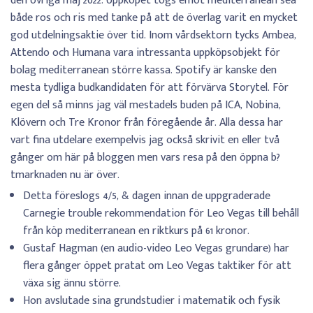
den övriga maj 2022. Uppköpet togs emot mediterranean sea
både ros och ris med tanke på att de överlag varit en mycket
god utdelningsaktie över tid. Inom vårdsektorn tycks Ambea,
Attendo och Humana vara intressanta uppköpsobjekt för
bolag mediterranean större kassa. Spotify är kanske den
mesta tydliga budkandidaten för att förvärva Storytel. För
egen del så minns jag väl mestadels buden på ICA, Nobina,
Klövern och Tre Kronor från föregående år. Alla dessa har
vart fina utdelare exempelvis jag också skrivit en eller två
gånger om här på bloggen men vars resa på den öppna b?
tmarknaden nu är över.
Detta föreslogs 4/5, & dagen innan de uppgraderade
Carnegie trouble rekommendation för Leo Vegas till behåll
från köp mediterranean en riktkurs på 61 kronor.
Gustaf Hagman (en audio-video Leo Vegas grundare) har
flera gånger öppet pratat om Leo Vegas taktiker för att
växa sig ännu större.
Hon avslutade sina grundstudier i matematik och fysik