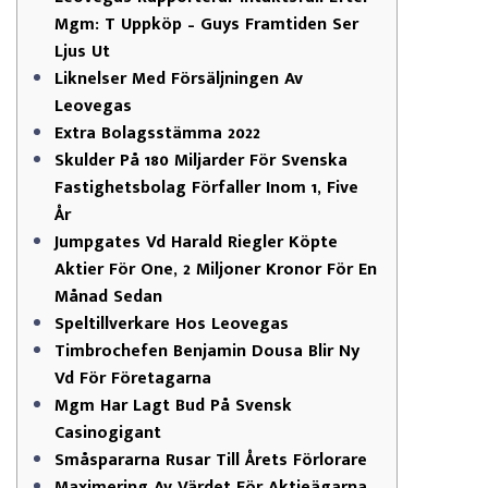
Mgm: T Uppköp – Guys Framtiden Ser
Ljus Ut
Liknelser Med Försäljningen Av
Leovegas
Extra Bolagsstämma 2022
Skulder På 180 Miljarder För Svenska
Fastighetsbolag Förfaller Inom 1, Five
År
Jumpgates Vd Harald Riegler Köpte
Aktier För One, 2 Miljoner Kronor För En
Månad Sedan
Speltillverkare Hos Leovegas
Timbrochefen Benjamin Dousa Blir Ny
Vd För Företagarna
Mgm Har Lagt Bud På Svensk
Casinogigant
Småspararna Rusar Till Årets Förlorare
Maximering Av Värdet För Aktieägarna