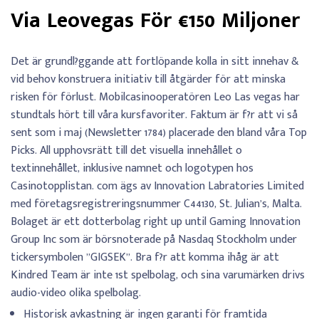
Via Leovegas För €150 Miljoner
Det är grundl?ggande att fortlöpande kolla in sitt innehav &
vid behov konstruera initiativ till åtgärder för att minska
risken för förlust. Mobilcasinooperatören Leo Las vegas har
stundtals hört till våra kursfavoriter. Faktum är f?r att vi så
sent som i maj (Newsletter 1784) placerade den bland våra Top
Picks. All upphovsrätt till det visuella innehållet o
textinnehållet, inklusive namnet och logotypen hos
Casinotopplistan. com ägs av Innovation Labratories Limited
med företagsregistreringsnummer C44130, St. Julian’s, Malta.
Bolaget är ett dotterbolag right up until Gaming Innovation
Group Inc som är börsnoterade på Nasdaq Stockholm under
tickersymbolen ”GIGSEK”. Bra f?r att komma ihåg är att
Kindred Team är inte 1st spelbolag, och sina varumärken drivs
audio-video olika spelbolag.
Historisk avkastning är ingen garanti för framtida