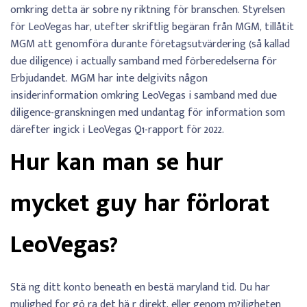
omkring detta är sobre ny riktning för branschen. Styrelsen
för LeoVegas har, utefter skriftlig begäran från MGM, tillåtit
MGM att genomföra durante företagsutvärdering (så kallad
due diligence) i actually samband med förberedelserna för
Erbjudandet. MGM har inte delgivits någon
insiderinformation omkring LeoVegas i samband med due
diligence-granskningen med undantag för information som
därefter ingick i LeoVegas Q1-rapport för 2022.
Hur kan man se hur
mycket guy har förlorat
LeoVegas?
Stä ng ditt konto beneath en bestä maryland tid. Du har
mulighed for gö ra det hä r direkt, eller genom m?jligheten