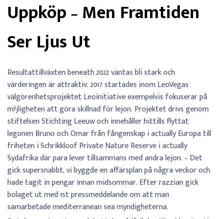
Uppköp – Men Framtiden
Ser Ljus Ut
Resultattillväxten beneath 2022 väntas bli stark och
värderingen är attraktiv. 2017 startades inom LeoVegas
välgörenhetsprojektet Leoinitiative exempelvis fokuserar på
m?jligheten att göra skillnad för lejon. Projektet drivs genom
stiftelsen Stichting Leeuw och innehåller hittills flyttat
legonen Bruno och Omar från fångenskap i actually Europa till
friheten i Schrikkloof Private Nature Reserve i actually
Sydafrika där para lever tillsammans med andra lejon. – Det
gick supersnabbt, vi byggde en affärsplan på några veckor och
hade tagit in pengar innan midsommar. Efter razzian gick
bolaget ut med 1st pressmeddelande om att man
samarbetade mediterranean sea myndigheterna.