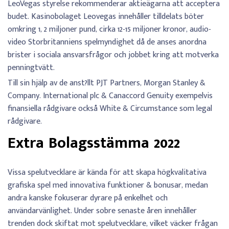
LeoVegas styrelse rekommenderar aktieägarna att acceptera
budet. Kasinobolaget Leovegas innehåller tilldelats böter
omkring 1, 2 miljoner pund, cirka 12-15 miljoner kronor, audio-
video Storbritanniens spelmyndighet då de anses anordna
brister i sociala ansvarsfrågor och jobbet kring att motverka
penningtvätt.
Till sin hjälp av de anst?llt PJT Partners, Morgan Stanley &
Company. International plc & Canaccord Genuity exempelvis
finansiella rådgivare också White & Circumstance som legal
rådgivare.
Extra Bolagsstämma 2022
Vissa spelutvecklare är kända för att skapa högkvalitativa
grafiska spel med innovativa funktioner & bonusar, medan
andra kanske fokuserar dyrare på enkelhet och
användarvänlighet. Under sobre senaste åren innehåller
trenden dock skiftat mot spelutvecklare, vilket väcker frågan