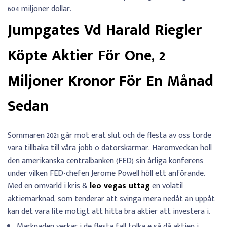
604 miljoner dollar.
Jumpgates Vd Harald Riegler
Köpte Aktier För One, 2
Miljoner Kronor För En Månad
Sedan
Sommaren 2021 går mot erat slut och de flesta av oss torde
vara tillbaka till våra jobb o datorskärmar. Häromveckan höll
den amerikanska centralbanken (FED) sin årliga konferens
under vilken FED-chefen Jerome Powell höll ett anförande.
Med en omvärld i kris &
leo vegas uttag
en volatil
aktiemarknad, som tenderar att svinga mera nedåt än uppåt
kan det vara lite motigt att hitta bra aktier att investera i.
Marknaden verkar i de flesta fall tolka e så då aktien i