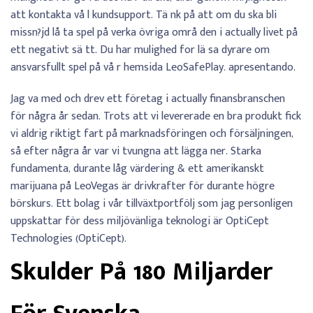
att kontakta vå l kundsupport. Tä nk på att om du ska bli
missn?jd lå ta spel på verka övriga områ den i actually livet på
ett negativt sä tt. Du har mulighed for lä sa dyrare om
ansvarsfullt spel på vå r hemsida LeoSafePlay. apresentando.
Jag va med och drev ett företag i actually finansbranschen
för några år sedan. Trots att vi levererade en bra produkt fick
vi aldrig riktigt fart på marknadsföringen och försäljningen,
så efter några år var vi tvungna att lägga ner. Starka
fundamenta, durante låg värdering & ett amerikanskt
marijuana på LeoVegas är drivkrafter för durante högre
börskurs. Ett bolag i vår tillväxtportfölj som jag personligen
uppskattar för dess miljövänliga teknologi är OptiCept
Technologies (OptiCept).
Skulder På 180 Miljarder