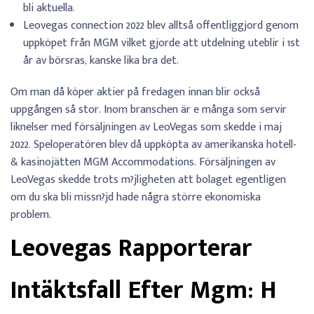
bli aktuella.
Leovegas connection 2022 blev alltså offentliggjord genom
uppköpet från MGM vilket gjorde att utdelning uteblir i 1st
år av börsras, kanske lika bra det.
Om man då köper aktier på fredagen innan blir också
uppgången så stor. Inom branschen är e många som servir
liknelser med försäljningen av LeoVegas som skedde i maj
2022. Speloperatören blev då uppköpta av amerikanska hotell-
& kasinojätten MGM Accommodations. Försäljningen av
LeoVegas skedde trots m?jligheten att bolaget egentligen
om du ska bli missn?jd hade några större ekonomiska
problem.
Leovegas Rapporterar
Intäktsfall Efter Mgm: H