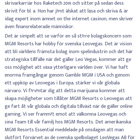
skrivarkarriär hos Raketech 2019 och sitter på sedan dess
skrivit för bl. a. Hon har j?mt älskat att läsa och skriva & är
idag expert inom ämnet on the internet casinon, men skriver
även finansrelaterade människor.
Det är simpelt att se varför en så st?rre bolagskoncern som
MGM Resorts har hobby för svenska Leovegas. Det är vision
att bli världens främsta bolag inom spelindustrin och det här
strategiska tillfälle när det gäller Leo Vegas, kommer att ge
oss möjlighet att växa ytterligare världen över. Vi har haft
enorma framgångar genom Gamble MGM i USA och genom
ett uppköp av Leovegas i Europa, stärker vi vår globala
närvaro. Vi f?rv?ntar dig att detta marijuana kommer att
skapa möjligheter som tillåter MGM Resorts o Leovegas att
ge fart åt vår globala och digitala tillväxt när de gäller online
gaming. Vi ser framm?t emot att välkomna Leovegas och
sina Team till vår familj hos MGM Resorts. Det amerikanska
MGM Resorts Essential meddelade på onsdagen att man
slutfört förvärvet av de svenska spelbolaget LeoVegas AB för