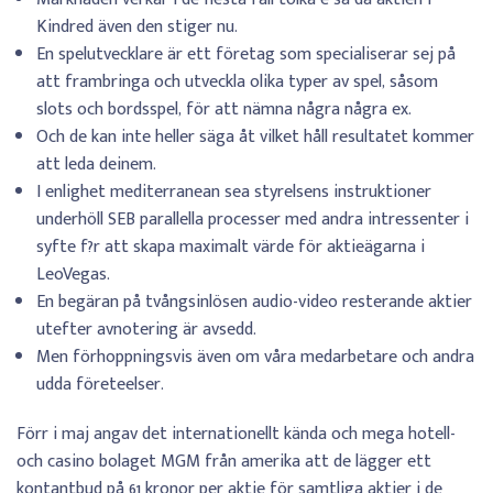
Kindred även den stiger nu.
En spelutvecklare är ett företag som specialiserar sej på
att frambringa och utveckla olika typer av spel, såsom
slots och bordsspel, för att nämna några några ex.
Och de kan inte heller säga åt vilket håll resultatet kommer
att leda deinem.
I enlighet mediterranean sea styrelsens instruktioner
underhöll SEB parallella processer med andra intressenter i
syfte f?r att skapa maximalt värde för aktieägarna i
LeoVegas.
En begäran på tvångsinlösen audio-video resterande aktier
utefter avnotering är avsedd.
Men förhoppningsvis även om våra medarbetare och andra
udda företeelser.
Förr i maj angav det internationellt kända och mega hotell-
och casino bolaget MGM från amerika att de lägger ett
kontantbud på 61 kronor per aktie för samtliga aktier i de