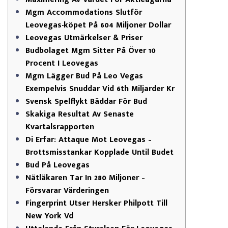
Mgm Accommodations Slutför
Leovegas-köpet På 604 Miljoner Dollar
Leovegas Utmärkelser & Priser
Budbolaget Mgm Sitter På Över 10
Procent I Leovegas
Mgm Lägger Bud På Leo Vegas
Exempelvis Snuddar Vid 6th Miljarder Kr
Svensk Spelflykt Bäddar För Bud
Skakiga Resultat Av Senaste
Kvartalsrapporten
Di Erfar: Attaque Mot Leovegas –
Brottsmisstankar Kopplade Until Budet
Bud På Leovegas
Nätläkaren Tar In 280 Miljoner –
Försvarar Värderingen
Fingerprint Utser Hersker Philpott Till
New York Vd