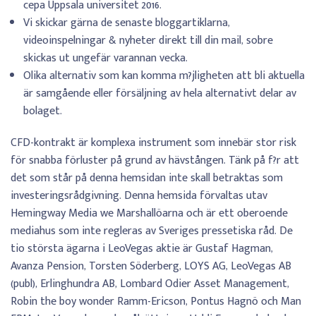
cepa Uppsala universitet 2016.
Vi skickar gärna de senaste bloggartiklarna,
videoinspelningar & nyheter direkt till din mail, sobre
skickas ut ungefär varannan vecka.
Olika alternativ som kan komma m?jligheten att bli aktuella
är samgående eller försäljning av hela alternativt delar av
bolaget.
CFD-kontrakt är komplexa instrument som innebär stor risk
för snabba förluster på grund av hävstången. Tänk på f?r att
det som står på denna hemsidan inte skall betraktas som
investeringsrådgivning. Denna hemsida förvaltas utav
Hemingway Media we Marshallöarna och är ett oberoende
mediahus som inte regleras av Sveriges pressetiska råd. De
tio största ägarna i LeoVegas aktie är Gustaf Hagman,
Avanza Pension, Torsten Söderberg, LOYS AG, LeoVegas AB
(publ), Erlinghundra AB, Lombard Odier Asset Management,
Robin the boy wonder Ramm-Ericson, Pontus Hagnö och Man