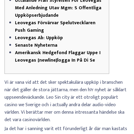
Uttalande Från Styrelsen För Leovegas
Med Anledning Utav Mgm: S Offentliga
Uppköpserbjudande
Leovegas Förvärvar Spelutvecklaren
Push Gaming
Leovegas Ab: Uppköp
Senaste Nyheterna
Amerikansk Hedgefond Flaggar Uppe I
Leovegas [newline]logga In På Di Se
Vi är vana vid att det sker spektakulära uppköp i branschen
när det gäller de stora jättarna, men den h?r nyhet är såklart
uppseendeväckande. Leo Sin city är ett otroligt populärt
casino we Sverige och i actually andra delar audio-video
världen. Vi berättar mer om denna intressanta händelse ska
det vara casinovärlden.
Ja det har i sanning varit ett förunderligt år där man kastats