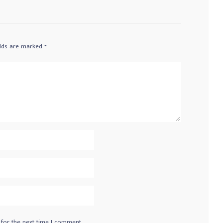
elds are marked
*
 for the next time I comment.