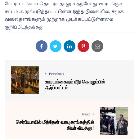
போராட்டங்கள் தொடர்வதாலும் தற்போது ஊரடங்குச்
சட்டம் அமுல்படுத்தப்பட்டுள்ள இந்த நிலையில், சமூக
வலைதளங்களும் முற்றாக முடக்கப்பட்டுள்ளமை
குறிப்பிடத்தக்கது .
Previous
ஊரடங்கையும் மீறி கொழும்பில்
ஆர்ப்பாட்டம்
Next
செர்பியாவில் மீத்தேன் வாயு சுரங்கத்தில்
திடீர் விபத்து!