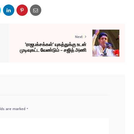
Next
‘ராஜபக்சக்கள்’ யுகத்துக்கு உடன்
முடிவுகட்ட வேண்டும் – சஜித் அணி
elds are marked
*